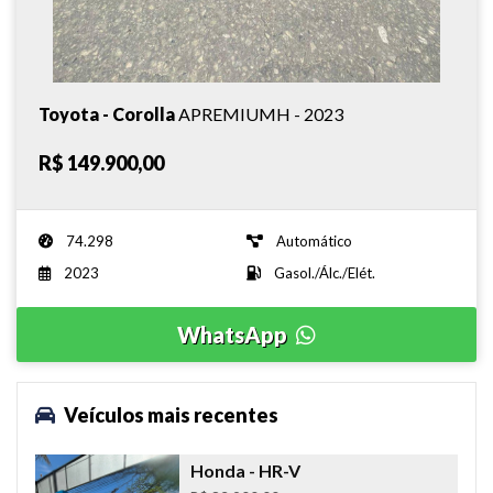
Toyota - Corolla
APREMIUMH - 2023
R$ 149.900,00
74.298
Automático
2023
Gasol./Álc./Elét.
WhatsApp
Veículos mais recentes
Honda
- HR-V